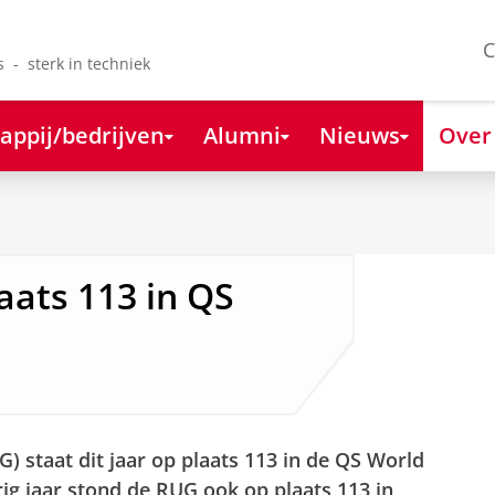
C
s - sterk in techniek
appij/bedrijven
Alumni
Nieuws
Over
ats 113 in QS
) staat dit jaar op plaats 113 in de QS World
ig jaar stond de RUG ook op plaats 113 in