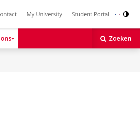
ontact
My University
Student Portal
Contr
Nederlands
English
 ons
Zoeken