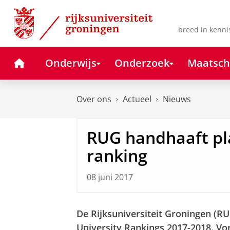
Skip
Skip
to
to
Content
Navigation
breed in kenni
Home
Onderwijs
Onderzoek
Maatsch
Over ons
Actueel
Nieuws
RUG handhaaft pla
ranking
08 juni 2017
De Rijksuniversiteit Groningen (RUG
University Rankings 2017-2018. Vor