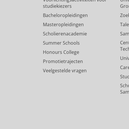
studiekiezers
Gro
Bacheloropleidingen
Zoe
Masteropleidingen
Tal
Scholierenacademie
Sam
Cen
Summer Schools
Tec
Honours College
Uni
Promotietrajecten
Car
Veelgestelde vragen
Stu
Sch
Sam