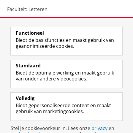
Faculteit: Letteren
Deel dit
Facebook
LinkedIn
Functioneel
Biedt de basisfuncties en maakt gebruik van
geanonimiseerde cookies.
F
L
R
I
Y
Volg de RUG
a
i
S
n
o
Standaard
c
n
S
s
u
Biedt de optimale werking en maakt gebruik
e
k
-
t
T
Studiekiezers
van onder andere videocookies.
b
e
f
a
u
Maatschappij/bedrijven
o
d
e
g
b
o
I
e
r
e
Alumni
k
n
d
a
-
Volledig
p
-
R
m
k
Biedt gepersonaliseerde content en maakt
Over ons
a
p
i
-
a
gebruik van marketingcookies.
g
a
j
a
n
i
g
k
c
a
Disclaimer & Copyright
Privacy
Cookies
n
i
s
c
a
Stel je cookievoorkeur in. Lees onze
privacy
en
Inloggen