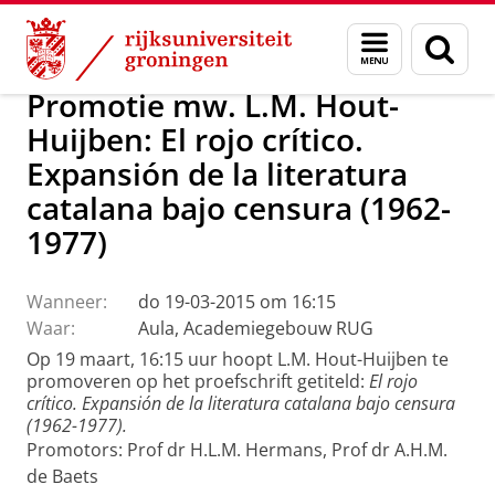
Skip
Skip
Over ons
Actueel
Nieuws
Menu
Zoek
to
to
en
Content
Navigation
zoeken
Promotie mw. L.M. Hout-
Huijben: El rojo crítico.
Expansión de la literatura
catalana bajo censura (1962-
1977)
Wanneer:
do 19-03-2015 om 16:15
Waar:
Aula, Academiegebouw RUG
Op 19 maart, 16:15 uur hoopt L.M. Hout-Huijben te
promoveren op het proefschrift getiteld:
El rojo
crítico. Expansión de la literatura catalana bajo censura
(1962-1977).
Promotors: Prof dr H.L.M. Hermans, Prof dr A.H.M.
de Baets