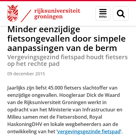
Skip
Skip
Over ons
Actueel
Nieuws
Menu
Zoek
to
to
en
Content
Navigation
zoeken
Minder eenzijdige
fietsongevallen door simpele
aanpassingen van de berm
Vergevingsgezind fietspad houdt fietsers
op het rechte pad
09 december 2015
Jaarlijks zijn liefst 45.000 fietsers slachtoffer van
eenzijdige ongevallen. Hoogleraar Dick de Waard
van de Rijksuniversiteit Groningen werkt in
opdracht van het Ministerie van Infrastructuur en
Milieu samen met de Fietsersbond, Royal
HaskoningDHV en lokale wegbeheerders aan de
ontwikkeling van het ‘
vergevingsgezinde fietspad
’.