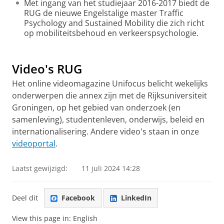
Met ingang van het studiejaar 2016-2017 biedt de
RUG de nieuwe Engelstalige master Traffic
Psychology and Sustained Mobility die zich richt
op mobiliteitsbehoud en verkeerspsychologie.
Minder eenzijdige fietsongevallen door simpele
aanpassingen van de berm
Pas uw cookie instellingen aan
om deze
video te zien
Video's RUG
Het online videomagazine Unifocus belicht wekelijks
onderwerpen die annex zijn met de Rijksuniversiteit
Groningen, op het gebied van onderzoek (en
samenleving), studentenleven, onderwijs, beleid en
internationalisering. Andere video's staan in onze
videoportal
.
Laatst gewijzigd:
11 juli 2024 14:28
Deel dit
Facebook
LinkedIn
View this page in:
English