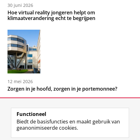
30 juni 2026
Hoe virtual reality jongeren helpt om
klimaatverandering echt te begrijpen
12 mei 2026
Zorgen in je hoofd, zorgen in je portemonnee?
Functioneel
Biedt de basisfuncties en maakt gebruik van
geanonimiseerde cookies.
F
L
R
I
Y
Volg de RUG