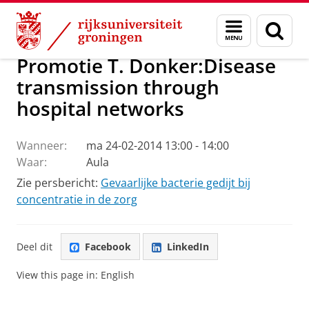
Skip
Skip
Over ons
Actueel
Nieuws
Menu
Zoek
to
to
en
Content
Navigation
zoeken
Promotie T. Donker:Disease
transmission through
hospital networks
Wanneer:
ma 24-02-2014 13:00 - 14:00
Waar:
Aula
Zie persbericht:
Gevaarlijke bacterie gedijt bij
concentratie in de zorg
Deel dit
Facebook
LinkedIn
View this page in:
English