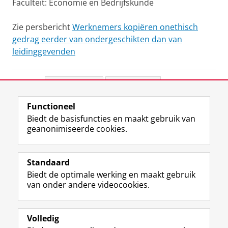
Faculteit: Economie en Bedrijfskunde
Zie persbericht
Werknemers kopiëren onethisch
gedrag eerder van ondergeschikten dan van
leidinggevenden
Deel dit
Facebook
LinkedIn
Functioneel
View this page in:
English
Biedt de basisfuncties en maakt gebruik van
geanonimiseerde cookies.
F
L
R
I
Y
Volg de RUG
a
i
S
n
o
Standaard
c
n
S
s
u
Biedt de optimale werking en maakt gebruik
e
k
-
t
T
Studiekiezers
van onder andere videocookies.
b
e
f
a
u
Maatschappij/bedrijven
o
d
e
g
b
o
I
e
r
e
Alumni
k
n
d
a
-
Volledig
p
-
R
m
k