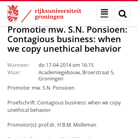
Skip
Skip
Over ons
Actueel
Nieuws
Menu
Zoek
to
to
en
Content
Navigation
zoeken
Promotie mw. S.N. Ponsioen:
Contagious business: when
we copy unethical behavior
Wanneer:
do 17-04-2014 om 16:15
Waar:
Academiegebouw, Broerstraat 5,
Groningen
Promotie: mw. S.N. Ponsioen
Proefschrift:
Contagious business: when we copy
unethical behavior
Promotor(s): prof.dr. H.B.M. Molleman