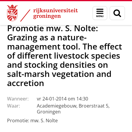
Skip
Skip
Over ons
Actueel
Nieuws
Menu
Zoek
to
to
en
Content
Navigation
zoeken
Promotie mw. S. Nolte:
Grazing as a nature-
management tool. The effect
of different livestock species
and stocking densities on
salt-marsh vegetation and
accretion
Wanneer:
vr 24-01-2014 om 14:30
Waar:
Academiegebouw, Broerstraat 5,
Groningen
Promotie: mw. S. Nolte