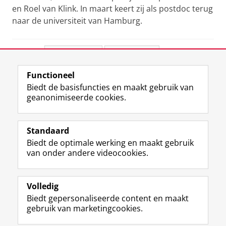
en Roel van Klink. In maart keert zij als postdoc terug
naar de universiteit van Hamburg.
Deel dit
Facebook
LinkedIn
Functioneel
View this page in:
English
Biedt de basisfuncties en maakt gebruik van
geanonimiseerde cookies.
F
L
R
I
Y
Volg de RUG
a
i
S
n
o
Standaard
c
n
S
s
u
Biedt de optimale werking en maakt gebruik
e
k
-
t
T
Studiekiezers
van onder andere videocookies.
b
e
f
a
u
Maatschappij/bedrijven
o
d
e
g
b
o
I
e
r
e
Alumni
k
n
d
a
-
Volledig
p
-
R
m
k
Biedt gepersonaliseerde content en maakt
Over ons
a
p
i
-
a
gebruik van marketingcookies.
g
a
j
a
n
i
g
k
c
a