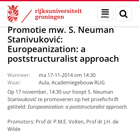
Skip
Skip
Over ons
Actueel
Nieuws
Menu
Zoek
to
to
en
Content
Navigation
zoeken
Promotie mw. S. Neuman
Stanivuković:
Europeanization: a
poststructuralist approach
Wanneer:
ma 17-11-2014 om 14:30
Waar:
Aula, Academiegebouw RUG
Op 17 november, 14:30 uur hoopt S. Neuman
Stanivuković te promoveren op het proefschrift
getiteld:
Europeanization: a poststructuralist approach.
Promotors: Prof dr P.M.E. Volten, Prof dr J.H. de
Wilde