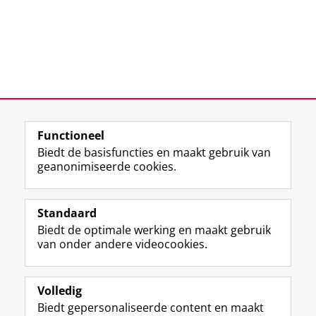
Deel dit
Facebook
LinkedIn
Functioneel
Biedt de basisfuncties en maakt gebruik van
geanonimiseerde cookies.
F
L
R
I
Y
Volg de RUG
a
i
S
n
o
Standaard
c
n
S
s
u
Biedt de optimale werking en maakt gebruik
e
k
-
t
T
Studiekiezers
van onder andere videocookies.
b
e
f
a
u
Maatschappij/bedrijven
o
d
e
g
b
o
I
e
r
e
Alumni
k
n
d
a
-
Volledig
p
-
R
m
k
Biedt gepersonaliseerde content en maakt
Over ons