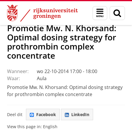
Skip
Skip
Over ons
Actueel
Nieuws
Menu
Zoek
to
to
en
Content
Navigation
zoeken
Promotie Mw. N. Khorsand:
Optimal dosing strategy for
prothrombin complex
concentrate
Wanneer:
wo 22-10-2014 17:00 - 18:00
Waar:
Aula
Promotie Mw. N. Khorsand: Optimal dosing strategy
for prothrombin complex concentrate
Deel dit
Facebook
LinkedIn
View this page in:
English