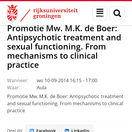
Skip
Skip
Over ons
Actueel
Nieuws
Menu
Zoek
to
to
en
Content
Navigation
zoeken
Promotie Mw. M.K. de Boer:
Antipsychotic treatment and
sexual functioning. From
mechanisms to clinical
practice
Wanneer:
wo 10-09-2014 16:15 - 17:00
Waar:
Aula
Promotie Mw. M.K. de Boer: Antipsychotic treatment
and sexual functioning. From mechanisms to clinical
practice
Deel dit
Facebook
LinkedIn