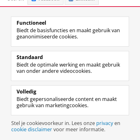
View this page in:
English
Functioneel
Biedt de basisfuncties en maakt gebruik van
F
L
R
I
Y
Volg de RUG
geanonimiseerde cookies.
a
i
S
n
o
c
n
S
s
u
e
k
-
t
T
Studiekiezers
Standaard
b
e
f
a
u
Biedt de optimale werking en maakt gebruik
Maatschappij/bedrijven
o
d
e
g
b
van onder andere videocookies.
o
I
e
r
e
Alumni
k
n
d
a
-
p
-
R
m
k
Over ons
Volledig
a
p
i
-
a
g
a
j
a
n
Biedt gepersonaliseerde content en maakt
i
g
k
c
a
gebruik van marketingcookies.
Disclaimer & Copyright
Privacy
Cookies
n
i
s
c
a
Inloggen
a
n
u
o
l
R
a
n
u
R
Stel je cookievoorkeur in. Lees onze
privacy
en
i
R
i
n
i
cookie disclaimer
voor meer informatie.
j
i
v
t
j