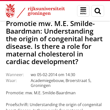
Skip
Skip
Over ons
Actueel
Nieuws
Menu
Zoek
to
to
en
Content
Navigation
zoeken
Promotie mw. M.E. Smilde-
Baardman: Understanding
the origin of congenital heart
disease. Is there a role for
maternal cholesterol in
cardiac development?
Wanneer:
wo 05-02-2014 om 14:30
Waar:
Academiegebouw, Broerstraat 5,
Groningen
Promotie: mw. M.E. Smilde-Baardman
Proefschrift: Understanding the origin of congenital