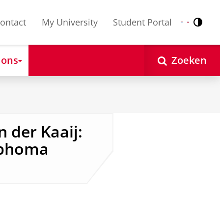
ontact
My University
Student Portal
Contr
Nederlands
English
 ons
Zoeken
 der Kaaij:
ymphoma