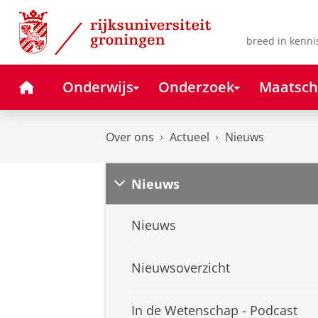
Skip
Skip
to
to
Content
Navigation
breed in kenni
Home
Onderwijs
Onderzoek
Maatsch
Over ons
Actueel
Nieuws
Nieuws
Nieuws
Nieuwsoverzicht
In de Wetenschap - Podcast