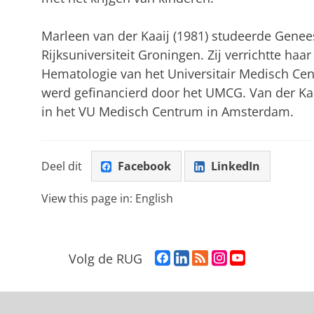
Marleen van der Kaaij (1981) studeerde Gene
Rijksuniversiteit Groningen. Zij verrichtte ha
Hematologie van het Universitair Medisch Ce
werd gefinancierd door het UMCG. Van der Kaaij
in het VU Medisch Centrum in Amsterdam.
Deel dit
Facebook
LinkedIn
View this page in:
English
F
L
R
I
Y
Volg de RUG
a
i
S
n
o
c
n
S
s
u
e
k
-
t
T