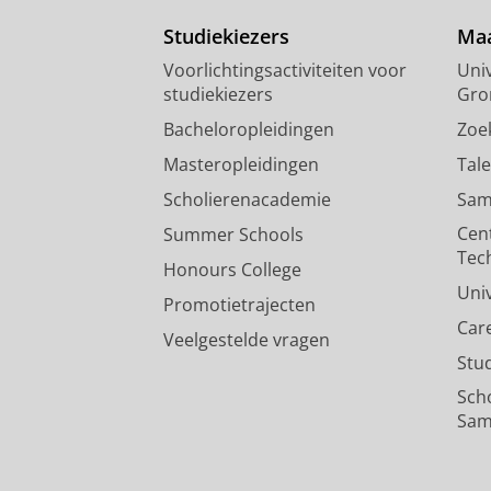
Studiekiezers
Maa
Voorlichtingsactiviteiten voor
Univ
studiekiezers
Gro
Bacheloropleidingen
Zoe
Masteropleidingen
Tal
Scholierenacademie
Sam
Cen
Summer Schools
Tec
Honours College
Uni
Promotietrajecten
Car
Veelgestelde vragen
Stu
Sch
Sam