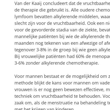
Van der Kaaij concludeert dat de vruchtbaa
de therapie die gebruikt is. Alle oudere che
lymfoom bevatten alkylerende middelen, waar
slecht zijn voor de vruchtbaarheid. Ook een 
voor de gevorderde stadia van de ziekte, bev
mannelijke patiënten bij wie de alkylerende t
maanden nog tekenen van een afwezige of af
tegenover 3-8% in de groep bij wie geen alkyl
Bij vrouwelijke patiënten had 60% de menopau
3-6% zonder alkylerende chemotherapie.
Voor mannen bestaat er de mogelijkheid om za
methode blijkt de kans voor mannen om vader
vrouwen is er nog geen bewezen effectieve, m
techniek om vruchtbaarheid te behouden. Voor
zaak om, als de menstruatie na behandeling te
met het krijgen van kinderen.