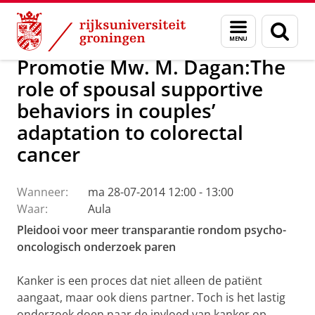
Skip
Skip
Over ons
Actueel
Nieuws
Menu
Zoek
to
to
en
Content
Navigation
zoeken
Promotie Mw. M. Dagan:The
role of spousal supportive
behaviors in couples’
adaptation to colorectal
cancer
Wanneer:
ma 28-07-2014 12:00 - 13:00
Waar:
Aula
Pleidooi voor meer transparantie rondom psycho-
oncologisch onderzoek paren
Kanker is een proces dat niet alleen de patiënt
aangaat, maar ook diens partner. Toch is het lastig
onderzoek doen naar de invloed van kanker op