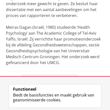
onderzoek meer gewicht te geven. Ze besluit haar
dissertatie met een aantal aanbevelingen om het
proces van rapporteren te verbeteren.
Meirav Dagan (Israël, 1980) studeerde ‘Health
Psychology’ aan The Academic College of Tel-Aviv
Yaffo, Israël. Zij verrichtte haar promotieonderzoek
bij de afdeling Gezondheidswetenschappen, sectie
Gezondheidspsychologie van het Universitair
Medisch Centrum Groningen. Het onderzoek werd
gefinancierd door het UMCG.
Deel dit
Facebook
LinkedIn
Functioneel
View this page in:
English
Biedt de basisfuncties en maakt gebruik van
geanonimiseerde cookies.
F
L
R
I
Y
Volg de RUG