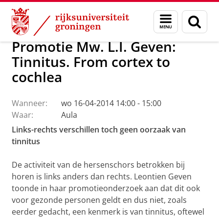
Skip
Skip
Over ons
Actueel
Nieuws
Menu
Zoek
to
to
en
Content
Navigation
zoeken
Promotie Mw. L.I. Geven:
Tinnitus. From cortex to
cochlea
Wanneer:
wo 16-04-2014 14:00 - 15:00
Waar:
Aula
Links-rechts verschillen toch geen oorzaak van
tinnitus
De activiteit van de hersenschors betrokken bij
horen is links anders dan rechts. Leontien Geven
toonde in haar promotieonderzoek aan dat dit ook
voor gezonde personen geldt en dus niet, zoals
eerder gedacht, een kenmerk is van tinnitus, oftewel