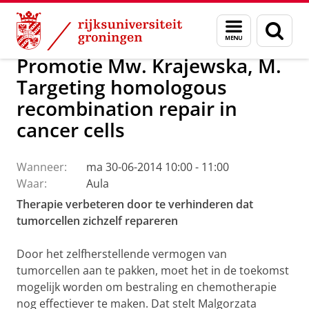
Skip
Skip
Over ons
Actueel
Nieuws
Menu
Zoek
to
to
en
Content
Navigation
zoeken
Promotie Mw. Krajewska, M.
Targeting homologous
recombination repair in
cancer cells
Wanneer:
ma 30-06-2014 10:00 - 11:00
Waar:
Aula
Therapie verbeteren door te verhinderen dat
tumorcellen zichzelf repareren
Door het zelfherstellende vermogen van
tumorcellen aan te pakken, moet het in de toekomst
mogelijk worden om bestraling en chemotherapie
nog effectiever te maken. Dat stelt Malgorzata