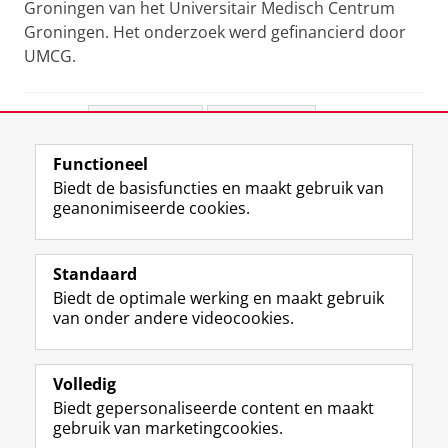
Groningen van het Universitair Medisch Centrum
Groningen. Het onderzoek werd gefinancierd door
UMCG.
Deel dit
Facebook
LinkedIn
Functioneel
View this page in:
English
Biedt de basisfuncties en maakt gebruik van
geanonimiseerde cookies.
F
L
R
I
Y
Volg de RUG
a
i
S
n
o
Standaard
c
n
S
s
u
Biedt de optimale werking en maakt gebruik
e
k
-
t
T
Studiekiezers
van onder andere videocookies.
b
e
f
a
u
Maatschappij/bedrijven
o
d
e
g
b
o
I
e
r
e
Alumni
k
n
d
a
-
Volledig
p
-
R
m
k
Biedt gepersonaliseerde content en maakt
Over ons
a
p
i
-
a
gebruik van marketingcookies.
g
a
j
a
n