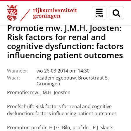
Skip
Skip
Over ons
Actueel
Nieuws
Menu
Zoek
to
to
en
Content
Navigation
zoeken
Promotie mw. J.M.H. Joosten:
Risk factors for renal and
cognitive dysfunction: factors
influencing patient outcomes
Wanneer:
wo 26-03-2014 om 14:30
Waar:
Academiegebouw, Broerstraat 5,
Groningen
Promotie: mw. J.M.H. Joosten
Proefschrift:
Risk factors for renal and cognitive
dysfunction: factors influencing patient outcomes
Promotor: prof.dr. H.J.G. Bilo, prof.dr. J.P.J. Slaets