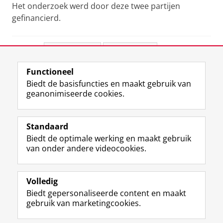
Het onderzoek werd door deze twee partijen
gefinancierd.
Deel dit
Facebook
LinkedIn
Functioneel
View this page in:
English
Biedt de basisfuncties en maakt gebruik van
geanonimiseerde cookies.
F
L
R
I
Y
Volg de RUG
a
i
S
n
o
Standaard
c
n
S
s
u
Biedt de optimale werking en maakt gebruik
e
k
-
t
T
Studiekiezers
van onder andere videocookies.
b
e
f
a
u
Maatschappij/bedrijven
o
d
e
g
b
o
I
e
r
e
Alumni
k
n
d
a
-
Volledig
p
-
R
m
k
Biedt gepersonaliseerde content en maakt
Over ons
a
p
i
-
a
gebruik van marketingcookies.
g
a
j
a
n
i
g
k
c
a