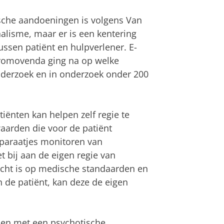
sche aandoeningen is volgens Van
nalisme, maar er is een kentering
ussen patiënt en hulpverlener. E-
promovenda ging na op welke
nderzoek en in onderzoek onder 200
iënten kan helpen zelf regie te
waarden die voor de patiënt
pparaatjes monitoren van
 bij aan de eigen regie van
icht is op medische standaarden en
 de patiënt, kan deze de eigen
sen met een psychotische