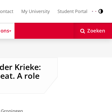
ontact
My University
Student Portal
Contr
Nederlands
English
 ons
Zoeken
der Krieke:
seat. A role
 Groningen