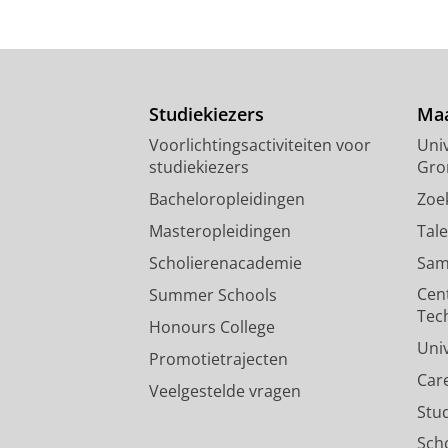
Studiekiezers
Maa
Voorlichtingsactiviteiten voor
Univ
studiekiezers
Gro
Bacheloropleidingen
Zoe
Masteropleidingen
Tal
Scholierenacademie
Sam
Cen
Summer Schools
Tec
Honours College
Uni
Promotietrajecten
Car
Veelgestelde vragen
Stu
Sch