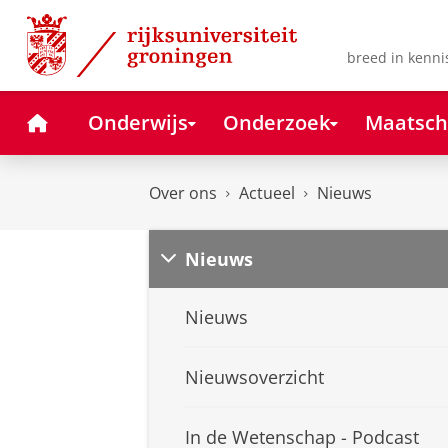
Skip
Skip
to
to
Content
Navigation
breed in kenni
Home
Onderwijs
Onderzoek
Maatsch
Over ons
Actueel
Nieuws
Nieuws
Nieuws
Nieuwsoverzicht
In de Wetenschap - Podcast