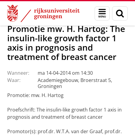
Skip
Skip
Over ons
Actueel
Nieuws
Menu
Zoek
to
to
en
Content
Navigation
zoeken
Promotie mw. H. Hartog: The
insulin-like growth factor 1
axis in prognosis and
treatment of breast cancer
Wanneer:
ma 14-04-2014 om 14:30
Waar:
Academiegebouw, Broerstraat 5,
Groningen
Promotie: mw. H. Hartog
Proefschrift: The insulin-like growth factor 1 axis in
prognosis and treatment of breast cancer
Promotor(s): prof.dr. W.T.A. van der Graaf, prof.dr.