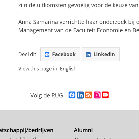
zijn de uitkomsten gevoelig voor de keuze van 
Anna Samarina verrichtte haar onderzoek bij 
Management van de Faculteit Economie en Be
Deel dit
Facebook
LinkedIn
View this page in:
English
F
L
R
I
Y
Volg de RUG
a
i
S
n
o
c
n
S
s
u
e
k
-
t
T
b
e
f
a
u
o
d
e
g
b
tschappij/bedrijven
Alumni
o
I
e
r
e