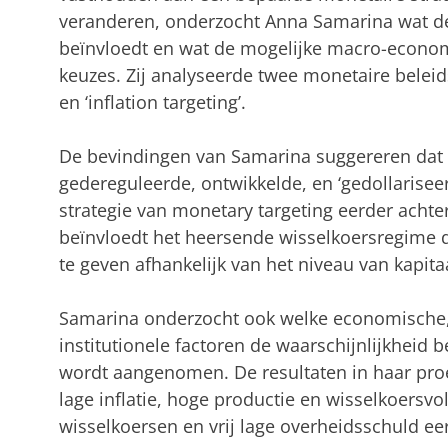
veranderen, onderzocht Anna Samarina wat de
beïnvloedt en wat de mogelijke macro-economi
keuzes. Zij analyseerde twee monetaire beleids
en ‘inflation targeting’.
De bevindingen van Samarina suggereren dat 
gedereguleerde, ontwikkelde, en ‘gedollarisee
strategie van monetary targeting eerder achter
beïnvloedt het heersende wisselkoersregime 
te geven afhankelijk van het niveau van kapitaa
Samarina onderzocht ook welke economische, fi
institutionele factoren de waarschijnlijkheid b
wordt aangenomen. De resultaten in haar proe
lage inflatie, hoge productie en wisselkoersvol
wisselkoersen en vrij lage overheidsschuld eer