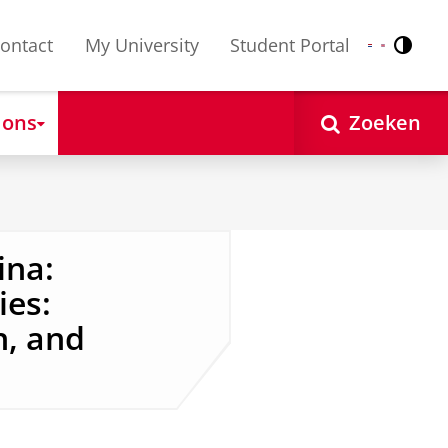
ontact
My University
Student Portal
Contr
Nederlands
English
 ons
Zoeken
ina:
ies:
, and