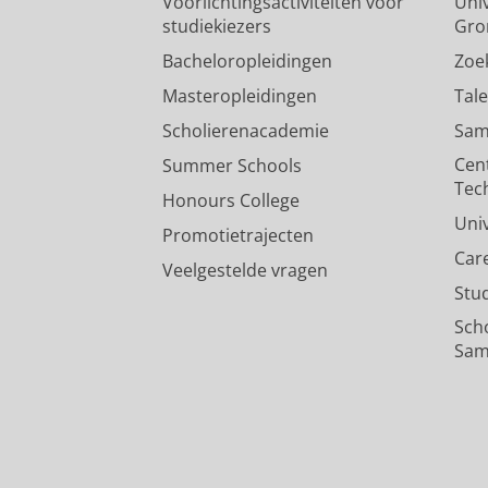
Voorlichtingsactiviteiten voor
Univ
studiekiezers
Gro
Bacheloropleidingen
Zoe
Masteropleidingen
Tal
Scholierenacademie
Sam
Cen
Summer Schools
Tec
Honours College
Uni
Promotietrajecten
Car
Veelgestelde vragen
Stu
Sch
Sam