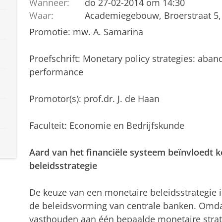
Wanneer:
do 27-02-2014 om 14:30
Waar:
Academiegebouw, Broerstraat 5,
Promotie: mw. A. Samarina
Proefschrift: Monetary policy strategies: aba
performance
Promotor(s): prof.dr. J. de Haan
Faculteit: Economie en Bedrijfskunde
Aard van het financiële systeem beïnvloedt 
beleidsstrategie
De keuze van een monetaire beleidsstrategie 
de beleidsvorming van centrale banken. Omda
vasthouden aan één bepaalde monetaire strateg