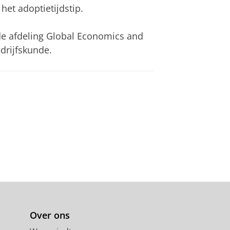
het adoptietijdstip.
de afdeling Global Economics and
drijfskunde.
Over ons