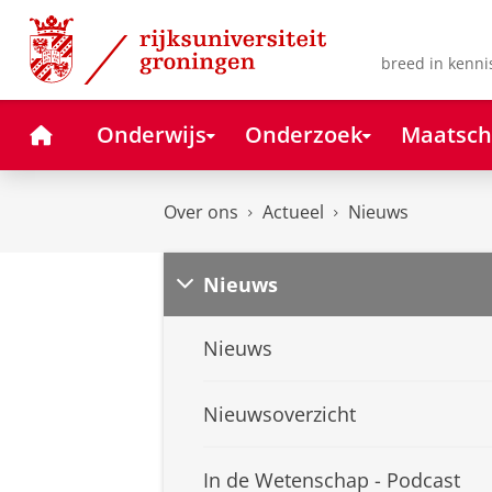
Skip
Skip
to
to
Content
Navigation
breed in kenni
Home
Onderwijs
Onderzoek
Maatsch
Over ons
Actueel
Nieuws
Nieuws
Nieuws
Nieuwsoverzicht
In de Wetenschap - Podcast