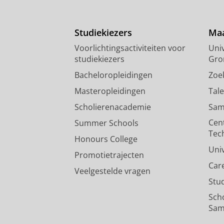
Studiekiezers
Maa
Voorlichtingsactiviteiten voor
Univ
studiekiezers
Gro
Bacheloropleidingen
Zoe
Masteropleidingen
Tal
Scholierenacademie
Sam
Cen
Summer Schools
Tec
Honours College
Uni
Promotietrajecten
Car
Veelgestelde vragen
Stu
Sch
Sam