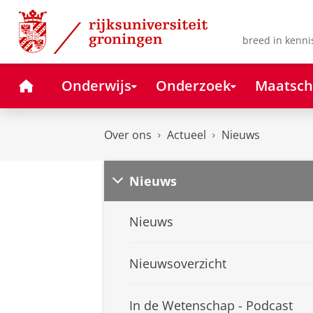
Skip
Skip
to
to
Content
Navigation
breed in kenni
Home
Onderwijs
Onderzoek
Maatsch
Over ons
Actueel
Nieuws
Nieuws
Nieuws
Nieuwsoverzicht
In de Wetenschap - Podcast