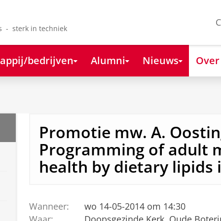
C
s - sterk in techniek
appij/bedrijven
Alumni
Nieuws
Over
Promotie mw. A. Oostin
Programming of adult 
health by dietary lipids i
Wanneer:
wo 14-05-2014 om 14:30
Waar:
Doopsgezinde Kerk, Oude Boteri