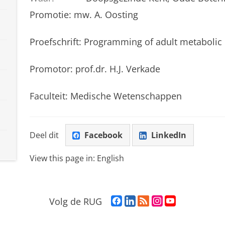
Promotie: mw. A. Oosting
Proefschrift:
Programming of adult metabolic hea
Promotor: prof.dr. H.J. Verkade
Faculteit: Medische Wetenschappen
Deel dit
Facebook
LinkedIn
View this page in:
English
F
L
R
I
Y
Volg de RUG
a
i
S
n
o
c
n
S
s
u