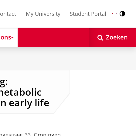
ontact
My University
Student Portal
Contr
Nederlands
English
 ons
Zoeken
g:
metabolic
n early life
ngestraat 33, Groningen