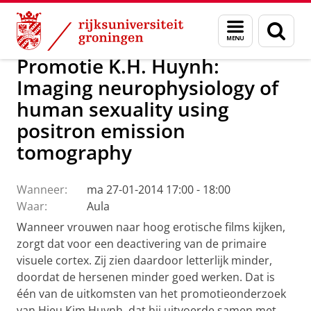
Skip
Skip
Over ons
Actueel
Nieuws
Menu
Zoek
to
to
en
Content
Navigation
zoeken
Promotie K.H. Huynh:
Imaging neurophysiology of
human sexuality using
positron emission
tomography
Wanneer:
ma 27-01-2014 17:00 - 18:00
Waar:
Aula
Wanneer vrouwen naar hoog erotische films kijken,
zorgt dat voor een deactivering van de primaire
visuele cortex. Zij zien daardoor letterlijk minder,
doordat de hersenen minder goed werken. Dat is
één van de uitkomsten van het promotieonderzoek
van Hieu Kim Huynh, dat hij uitvoerde samen met