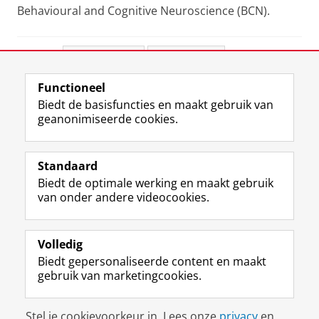
Behavioural and Cognitive Neuroscience (BCN).
Deel dit
Facebook
LinkedIn
Functioneel
View this page in:
English
Biedt de basisfuncties en maakt gebruik van
geanonimiseerde cookies.
F
L
R
I
Y
Volg de RUG
a
i
S
n
o
Standaard
c
n
S
s
u
Biedt de optimale werking en maakt gebruik
e
k
-
t
T
Studiekiezers
van onder andere videocookies.
b
e
f
a
u
Maatschappij/bedrijven
o
d
e
g
b
o
I
e
r
e
Alumni
k
n
d
a
-
Volledig
p
-
R
m
k
Biedt gepersonaliseerde content en maakt
Over ons
a
p
i
-
a
gebruik van marketingcookies.
g
a
j
a
n
i
g
k
c
a
Disclaimer & Copyright
Privacy
Cookies
n
i
s
c
a
Stel je cookievoorkeur in. Lees onze
privacy
en