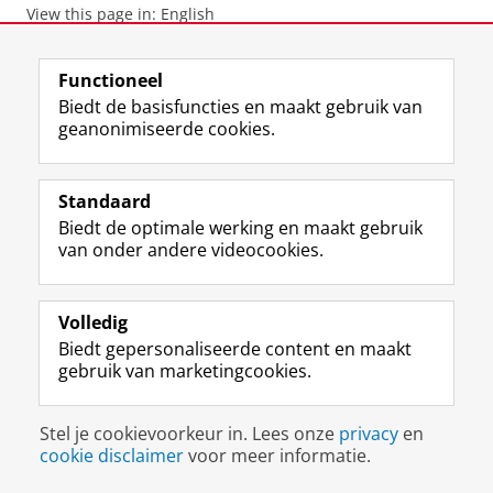
View this page in:
English
Functioneel
F
L
R
I
Y
Volg de RUG
Biedt de basisfuncties en maakt gebruik van
a
i
S
n
o
geanonimiseerde cookies.
c
n
S
s
u
e
k
-
t
T
Studiekiezers
b
e
f
a
u
Standaard
Maatschappij/bedrijven
o
d
e
g
b
Biedt de optimale werking en maakt gebruik
o
I
e
r
e
Alumni
van onder andere videocookies.
k
n
d
a
-
p
-
R
m
k
Over ons
a
p
i
-
a
g
a
j
a
n
Volledig
i
g
k
c
a
Biedt gepersonaliseerde content en maakt
Disclaimer & Copyright
Privacy
Cookies
n
i
s
c
a
gebruik van marketingcookies.
Inloggen
a
n
u
o
l
R
a
n
u
R
i
R
i
n
i
Stel je cookievoorkeur in. Lees onze
privacy
en
j
i
v
t
j
cookie disclaimer
voor meer informatie.
k
j
e
R
k