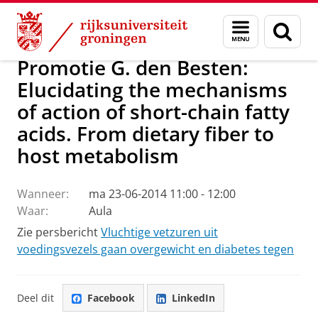
Skip
Skip
Over ons
Actueel
Nieuws
Menu
Zoek
to
to
en
Content
Navigation
zoeken
Promotie G. den Besten:
Elucidating the mechanisms
of action of short-chain fatty
acids. From dietary fiber to
host metabolism
Wanneer:
ma 23-06-2014 11:00 - 12:00
Waar:
Aula
Zie persbericht
Vluchtige vetzuren uit
voedingsvezels gaan overgewicht en diabetes tegen
Deel dit
Facebook
LinkedIn