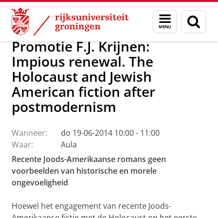
Skip
Skip
Over ons
Actueel
Nieuws
Menu
Zoek
to
to
en
Content
Navigation
zoeken
Promotie F.J. Krijnen:
Impious renewal. The
Holocaust and Jewish
American fiction after
postmodernism
Wanneer:
do 19-06-2014 10:00 - 11:00
Waar:
Aula
Recente Joods-Amerikaanse romans geen
voorbeelden van historische en morele
ongevoeligheid
Hoewel het engagement van recente Joods-
Amerikaanse fictie met de Holocaust op het eerste