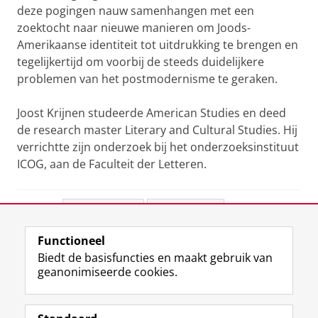
deze pogingen nauw samenhangen met een
zoektocht naar nieuwe manieren om Joods-
Amerikaanse identiteit tot uitdrukking te brengen en
tegelijkertijd om voorbij de steeds duidelijkere
problemen van het postmodernisme te geraken.
Joost Krijnen studeerde American Studies en deed
de research master Literary and Cultural Studies. Hij
verrichtte zijn onderzoek bij het onderzoeksinstituut
ICOG, aan de Faculteit der Letteren.
Deel dit
Facebook
LinkedIn
Functioneel
View this page in:
English
Biedt de basisfuncties en maakt gebruik van
geanonimiseerde cookies.
F
L
R
I
Y
Volg de RUG
a
i
S
n
o