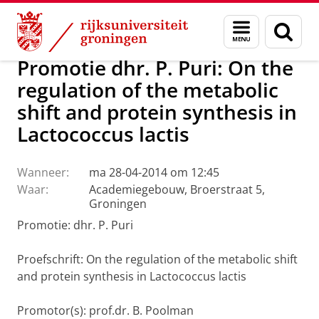
Skip
Skip
Over ons
Actueel
Nieuws
Menu
Zoek
to
to
en
Content
Navigation
zoeken
Promotie dhr. P. Puri: On the
regulation of the metabolic
shift and protein synthesis in
Lactococcus lactis
Wanneer:
ma 28-04-2014 om 12:45
Waar:
Academiegebouw, Broerstraat 5,
Groningen
Promotie: dhr. P. Puri
Proefschrift: On the regulation of the metabolic shift
and protein synthesis in Lactococcus lactis
Promotor(s): prof.dr. B. Poolman