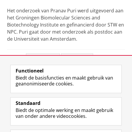
Het onderzoek van Pranav Puri werd uitgevoerd aan
het Groningen Biomolecular Sciences and
Biotechnology Institute en gefinancierd door STW en
NPC. Puri gaat door met onderzoek als postdoc aan
de Universiteit van Amsterdam.
Deel dit
Facebook
LinkedIn
Functioneel
View this page in:
English
Biedt de basisfuncties en maakt gebruik van
geanonimiseerde cookies.
F
L
R
I
Y
Volg de RUG
a
i
S
n
o
Standaard
c
n
S
s
u
Biedt de optimale werking en maakt gebruik
e
k
-
t
T
Studiekiezers
van onder andere videocookies.
b
e
f
a
u
Maatschappij/bedrijven
o
d
e
g
b
o
I
e
r
e