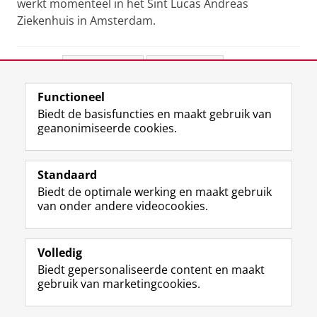
werkt momenteel in het Sint Lucas Andreas
Ziekenhuis in Amsterdam.
Deel dit
Facebook
LinkedIn
Functioneel
View this page in:
English
Biedt de basisfuncties en maakt gebruik van
geanonimiseerde cookies.
F
L
R
I
Y
Volg de RUG
a
i
S
n
o
Standaard
c
n
S
s
u
Biedt de optimale werking en maakt gebruik
e
k
-
t
T
Studiekiezers
van onder andere videocookies.
b
e
f
a
u
Maatschappij/bedrijven
o
d
e
g
b
o
I
e
r
e
Alumni
k
n
d
a
-
Volledig
p
-
R
m
k
Biedt gepersonaliseerde content en maakt
Over ons
a
p
i
-
a
gebruik van marketingcookies.
g
a
j
a
n
i
g
k
c
a