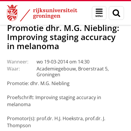
Skip
Skip
Over ons
Actueel
Nieuws
Menu
Zoek
to
to
en
Content
Navigation
zoeken
Promotie dhr. M.G. Niebling:
Improving staging accuracy
in melanoma
Wanneer:
wo 19-03-2014 om 14:30
Waar:
Academiegebouw, Broerstraat 5,
Groningen
Promotie: dhr. M.G. Niebling
Proefschrift: Improving staging accuracy in
melanoma
Promotor(s): prof.dr. H.J. Hoekstra, prof.dr. J.
Thompson