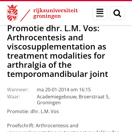
Skip
Skip
Over ons
Actueel
Nieuws
Menu
Zoek
to
to
en
Content
Navigation
zoeken
Promotie dhr. L.M. Vos:
Arthrocentesis and
viscosupplementation as
treatment modalities for
arthralgia of the
temporomandibular joint
Wanneer:
ma 20-01-2014 om 16:15
Waar:
Academiegebouw, Broerstraat 5,
Groningen
Promotie: dhr. L.M. Vos
Proefschrift: Arthrocentesis and