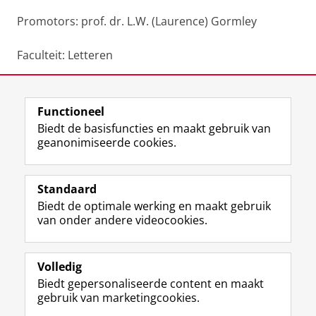
Promotors: prof. dr. L.W. (Laurence) Gormley
Faculteit: Letteren
Deel dit
Facebook
LinkedIn
Functioneel
Biedt de basisfuncties en maakt gebruik van
geanonimiseerde cookies.
F
L
R
I
Y
Volg de RUG
a
i
S
n
o
Standaard
c
n
S
s
u
Biedt de optimale werking en maakt gebruik
e
k
-
t
T
Studiekiezers
van onder andere videocookies.
b
e
f
a
u
Maatschappij/bedrijven
o
d
e
g
b
o
I
e
r
e
Alumni
k
n
d
a
-
Volledig
p
-
R
m
k
Biedt gepersonaliseerde content en maakt
Over ons
a
p
i
-
a
gebruik van marketingcookies.
g
a
j
a
n