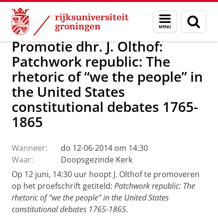
Skip
Skip
Over ons
Actueel
Nieuws
Menu
Zoek
to
to
en
Content
Navigation
zoeken
Promotie dhr. J. Olthof:
Patchwork republic: The
rhetoric of “we the people” in
the United States
constitutional debates 1765-
1865
Wanneer:
do 12-06-2014 om 14:30
Waar:
Doopsgezinde Kerk
Op 12 juni, 14:30 uur hoopt J. Olthof te promoveren
op het proefschrift getiteld:
Patchwork republic: The
rhetoric of “we the people” in the United States
constitutional debates 1765-1865
.