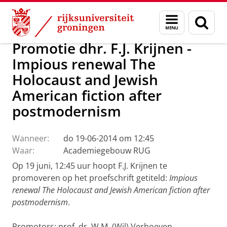
Skip
Skip
Over ons
Actueel
Nieuws
Menu
Zoek
to
to
en
Content
Navigation
zoeken
Promotie dhr. F.J. Krijnen -
Impious renewal The
Holocaust and Jewish
American fiction after
postmodernism
Wanneer:
do 19-06-2014 om 12:45
Waar:
Academiegebouw RUG
Op 19 juni, 12:45 uur hoopt F.J. Krijnen te
promoveren op het proefschrift getiteld:
Impious
renewal The Holocaust and Jewish American fiction after
postmodernism
.
Promotors: prof. dr. W.M. (Wil) Verhoeven