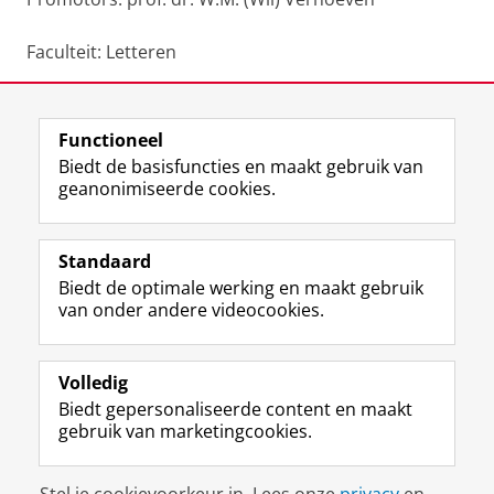
Faculteit: Letteren
Deel dit
Facebook
LinkedIn
Functioneel
Biedt de basisfuncties en maakt gebruik van
geanonimiseerde cookies.
F
L
R
I
Y
Volg de RUG
a
i
S
n
o
Standaard
c
n
S
s
u
Biedt de optimale werking en maakt gebruik
e
k
-
t
T
Studiekiezers
van onder andere videocookies.
b
e
f
a
u
Maatschappij/bedrijven
o
d
e
g
b
o
I
e
r
e
Alumni
k
n
d
a
-
Volledig
p
-
R
m
k
Biedt gepersonaliseerde content en maakt
Over ons
a
p
i
-
a
gebruik van marketingcookies.
g
a
j
a
n
i
g
k
c
a
Disclaimer & Copyright
Privacy
Cookies
n
i
s
c
a