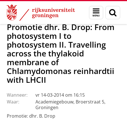
Skip
Skip
Over ons
Actueel
Nieuws
Menu
Zoek
to
to
en
Content
Navigation
zoeken
Promotie dhr. B. Drop: From
photosystem I to
photosystem II. Travelling
across the thylakoid
membrane of
Chlamydomonas reinhardtii
with LHCII
Wanneer:
vr 14-03-2014 om 16:15
Waar:
Academiegebouw, Broerstraat 5,
Groningen
Promotie: dhr. B. Drop