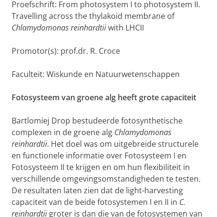
Proefschrift: From photosystem I to photosystem II.
Travelling across the thylakoid membrane of
Chlamydomonas reinhardtii
with LHCII
Promotor(s): prof.dr. R. Croce
Faculteit: Wiskunde en Natuurwetenschappen
Fotosysteem van groene alg heeft grote capaciteit
Bartlomiej Drop bestudeerde fotosynthetische
complexen in de groene alg
Chlamydomonas
reinhardtii
. Het doel was om uitgebreide structurele
en functionele informatie over Fotosysteem I en
Fotosysteem II te krijgen en om hun flexibiliteit in
verschillende omgevingsomstandigheden te testen.
De resultaten laten zien dat de light-harvesting
capaciteit van de beide fotosystemen I en II in
C.
reinhardtii
groter is dan die van de fotosystemen van