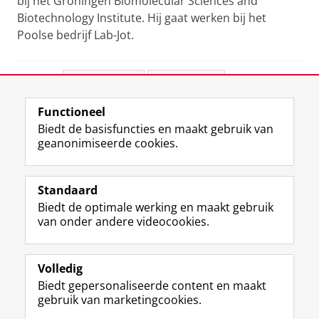
bij het Groningen Biomolecular Sciences and
Biotechnology Institute.
Hij gaat werken bij het
Poolse bedrijf Lab-Jot.
Deel dit
Facebook
LinkedIn
Functioneel
View this page in:
English
Biedt de basisfuncties en maakt gebruik van
geanonimiseerde cookies.
F
L
R
I
Y
Volg de RUG
a
i
S
n
o
Standaard
c
n
S
s
u
Biedt de optimale werking en maakt gebruik
e
k
-
t
T
Studiekiezers
van onder andere videocookies.
b
e
f
a
u
Maatschappij/bedrijven
o
d
e
g
b
o
I
e
r
e
Alumni
k
n
d
a
-
Volledig
p
-
R
m
k
Biedt gepersonaliseerde content en maakt
Over ons
a
p
i
-
a
gebruik van marketingcookies.
g
a
j
a
n