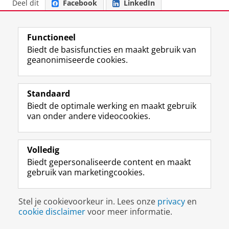
Deel dit
Facebook
LinkedIn
View this page in:
English
Functioneel
Biedt de basisfuncties en maakt gebruik van
geanonimiseerde cookies.
F
L
R
I
Y
Volg de RUG
a
i
S
n
o
c
n
S
s
u
Standaard
e
k
-
t
T
Studiekiezers
b
e
f
a
u
Biedt de optimale werking en maakt gebruik
Maatschappij/bedrijven
o
d
e
g
b
van onder andere videocookies.
o
I
e
r
e
Alumni
k
n
d
a
-
p
-
R
m
k
Volledig
Over ons
a
p
i
-
a
Biedt gepersonaliseerde content en maakt
g
a
j
a
n
gebruik van marketingcookies.
i
g
k
c
a
Disclaimer & Copyright
Privacy
Cookies
n
i
s
c
a
Inloggen
a
n
u
o
l
Stel je cookievoorkeur in. Lees onze
privacy
en
R
a
n
u
R
cookie disclaimer
voor meer informatie.
i
R
i
n
i
j
i
v
t
j