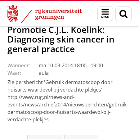
Skip
Skip
Over ons
Actueel
Nieuws
Menu
Zoek
to
to
en
Content
Navigation
zoeken
Promotie C.J.L. Koelink:
Diagnosing skin cancer in
general practice
Wanneer:
ma 10-03-2014 18:00 - 19:00
Waar:
aula
Zie persbericht 'Gebruik dermatoscoop door
huisarts waardevol bij verdachte plekjes'
http://www.rug.nl/news-and-
events/news/archief2014/nieuwsberichten/gebruik-
dermatoscoop-door-huisarts-waardevol-bij-
verdachte-plekjes