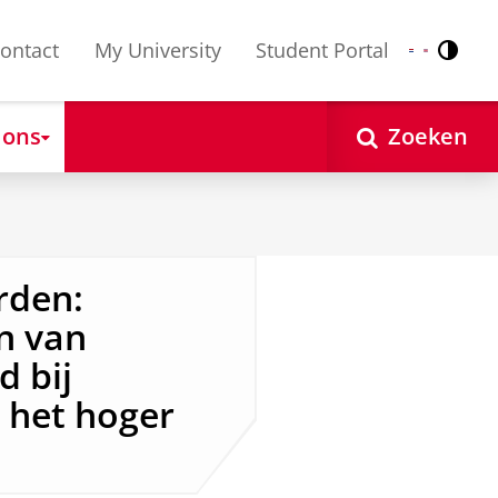
ontact
My University
Student Portal
Contr
Nederlands
English
 ons
Zoeken
rden:
n van
d bij
 het hoger