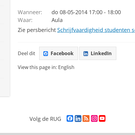
Wanneer:
do 08-05-2014 17:00 - 18:00
Waar:
Aula
Zie persbericht
Schrijfvaardigheid studenten s
Deel dit
Facebook
LinkedIn
View this page in:
English
F
L
R
I
Y
Volg de RUG
a
i
S
n
o
c
n
S
s
u