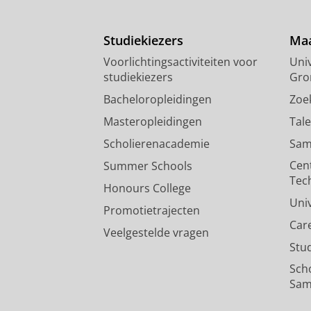
Studiekiezers
Maa
Voorlichtingsactiviteiten voor
Univ
studiekiezers
Gro
Bacheloropleidingen
Zoe
Masteropleidingen
Tal
Scholierenacademie
Sam
Cen
Summer Schools
Tec
Honours College
Uni
Promotietrajecten
Car
Veelgestelde vragen
Stu
Sch
Sam