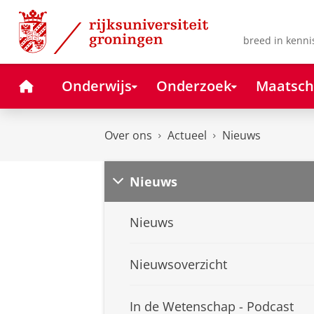
Skip
Skip
to
to
Content
Navigation
breed in kenni
Home
Onderwijs
Onderzoek
Maatsch
Over ons
Actueel
Nieuws
Nieuws
Nieuws
Nieuwsoverzicht
In de Wetenschap - Podcast