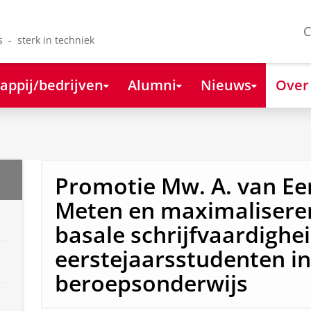
C
s - sterk in techniek
appij/bedrijven
Alumni
Nieuws
Over
Promotie Mw. A. van Ee
Meten en maximalisere
basale schrijfvaardighei
eerstejaarsstudenten in
beroepsonderwijs