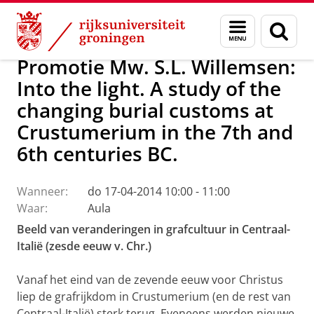
Skip
Skip
Over ons
Actueel
Nieuws
Menu
Zoek
to
to
en
Content
Navigation
zoeken
Promotie Mw. S.L. Willemsen:
Into the light. A study of the
changing burial customs at
Crustumerium in the 7th and
6th centuries BC.
Wanneer:
do 17-04-2014 10:00 - 11:00
Waar:
Aula
Beeld van veranderingen in grafcultuur in Centraal-
Italië (zesde eeuw v. Chr.)
Vanaf het eind van de zevende eeuw voor Christus
liep de grafrijkdom in Crustumerium (en de rest van
Centraal-Italië) sterk terug. Eveneens werden nieuwe,