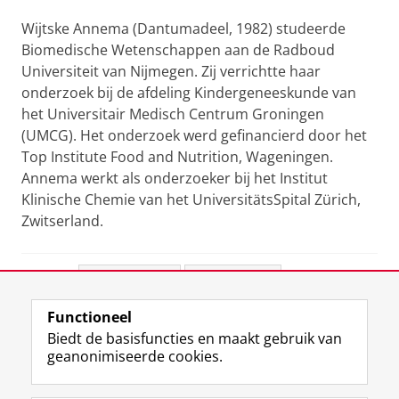
Wijtske Annema (Dantumadeel, 1982) studeerde
Biomedische Wetenschappen aan de Radboud
Universiteit van Nijmegen. Zij verrichtte haar
onderzoek bij de afdeling Kindergeneeskunde van
het Universitair Medisch Centrum Groningen
(UMCG). Het onderzoek werd gefinancierd door het
Top Institute Food and Nutrition, Wageningen.
Annema werkt als onderzoeker bij het Institut
Klinische Chemie van het UniversitätsSpital Zürich,
Zwitserland.
Deel dit
Facebook
LinkedIn
Functioneel
View this page in:
English
Biedt de basisfuncties en maakt gebruik van
geanonimiseerde cookies.
F
L
R
I
Y
Volg de RUG