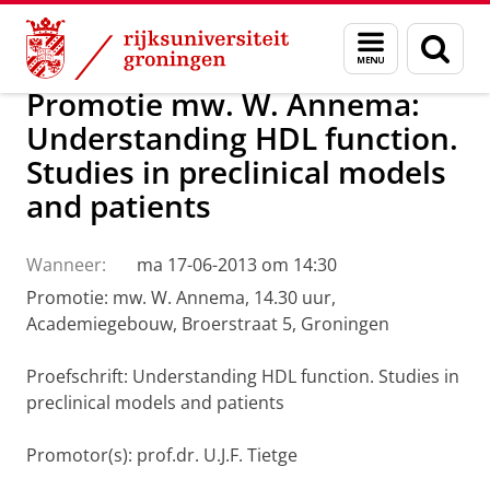
Skip
Skip
Over ons
Actueel
Nieuws
Menu
Zoek
to
to
en
Content
Navigation
zoeken
Promotie mw. W. Annema:
Understanding HDL function.
Studies in preclinical models
and patients
Wanneer:
ma 17-06-2013 om 14:30
Promotie: mw. W. Annema, 14.30 uur,
Academiegebouw, Broerstraat 5, Groningen
Proefschrift: Understanding HDL function. Studies in
preclinical models and patients
Promotor(s): prof.dr. U.J.F. Tietge