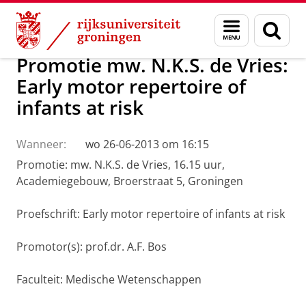
Skip
Skip
Over ons
Actueel
Nieuws
Menu
Zoek
to
to
en
Content
Navigation
zoeken
Promotie mw. N.K.S. de Vries:
Early motor repertoire of
infants at risk
Wanneer:
wo 26-06-2013 om 16:15
Promotie: mw. N.K.S. de Vries, 16.15 uur,
Academiegebouw, Broerstraat 5, Groningen
Proefschrift: Early motor repertoire of infants at risk
Promotor(s): prof.dr. A.F. Bos
Faculteit: Medische Wetenschappen