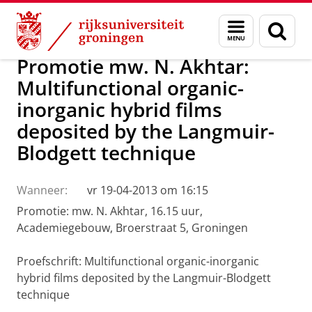
Skip
Skip
Over ons
Actueel
Nieuws
Menu
Zoek
to
to
en
Content
Navigation
zoeken
Promotie mw. N. Akhtar:
Multifunctional organic-
inorganic hybrid films
deposited by the Langmuir-
Blodgett technique
Wanneer:
vr 19-04-2013 om 16:15
Promotie: mw. N. Akhtar, 16.15 uur,
Academiegebouw, Broerstraat 5, Groningen
Proefschrift: Multifunctional organic-inorganic
hybrid films deposited by the Langmuir-Blodgett
technique