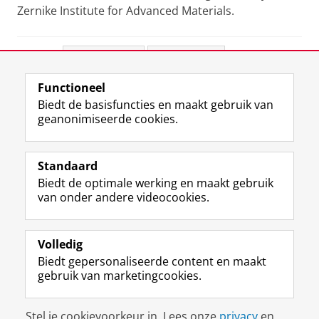
Zernike Institute for Advanced Materials.
Deel dit
Facebook
LinkedIn
Functioneel
View this page in:
English
Biedt de basisfuncties en maakt gebruik van
geanonimiseerde cookies.
F
L
R
I
Y
Volg de RUG
a
i
S
n
o
Standaard
c
n
S
s
u
Biedt de optimale werking en maakt gebruik
e
k
-
t
T
Studiekiezers
van onder andere videocookies.
b
e
f
a
u
Maatschappij/bedrijven
o
d
e
g
b
o
I
e
r
e
Alumni
k
n
d
a
-
Volledig
p
-
R
m
k
Biedt gepersonaliseerde content en maakt
Over ons
a
p
i
-
a
gebruik van marketingcookies.
g
a
j
a
n
i
g
k
c
a
Disclaimer & Copyright
Privacy
Cookies
n
i
s
c
a
Stel je cookievoorkeur in. Lees onze
privacy
en