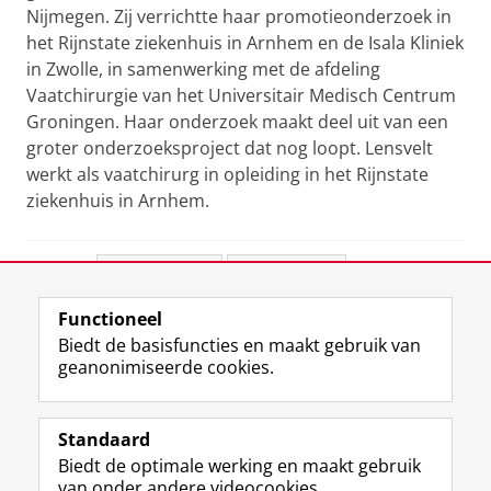
Nijmegen. Zij verrichtte haar promotieonderzoek in
het Rijnstate ziekenhuis in Arnhem en de Isala Kliniek
in Zwolle, in samenwerking met de afdeling
Vaatchirurgie van het Universitair Medisch Centrum
Groningen. Haar onderzoek maakt deel uit van een
groter onderzoeksproject dat nog loopt. Lensvelt
werkt als vaatchirurg in opleiding in het Rijnstate
ziekenhuis in Arnhem.
Deel dit
Facebook
LinkedIn
Functioneel
View this page in:
English
Biedt de basisfuncties en maakt gebruik van
geanonimiseerde cookies.
F
L
R
I
Y
Volg de RUG
a
i
S
n
o
Standaard
c
n
S
s
u
Biedt de optimale werking en maakt gebruik
e
k
-
t
T
Studiekiezers
van onder andere videocookies.