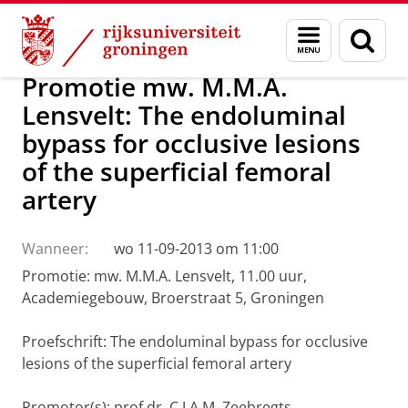
Skip
Skip
Over ons
Actueel
Nieuws
Menu
Zoek
to
to
en
Content
Navigation
zoeken
Promotie mw. M.M.A.
Lensvelt: The endoluminal
bypass for occlusive lesions
of the superficial femoral
artery
Wanneer:
wo 11-09-2013 om 11:00
Promotie: mw. M.M.A. Lensvelt, 11.00 uur,
Academiegebouw, Broerstraat 5, Groningen
Proefschrift: The endoluminal bypass for occlusive
lesions of the superficial femoral artery
Promotor(s): prof.dr. C.J.A.M. Zeebregts