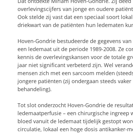
Dat ontdekte Miriam Hoven-Gondrie. Zij deed
overlevingscijfers van jonge en oudere patiën
Ook stelde zij vast dat een speciaal soort loka
driekwart van de patiënten hun ledematen k
Hoven-Gondrie bestudeerde de gegevens van 
een ledemaat uit de periode 1989-2008. Ze c
kennis de overlevingskansen voor de totale gr
jaar niet significant verbeterd zijn. Wel veran
mensen zich met een sarcoom melden (steeds
jongere patiënten (zij ondergaan steeds vake
behandeling).
Tot slot onderzocht Hoven-Gondrie de resulta
ledemaatperfusie – een chirurgische ingreep 
bloed vanuit de ledemaat tijdelijk gestopt wor
circulatie, lokaal een hoge dosis antikanker-