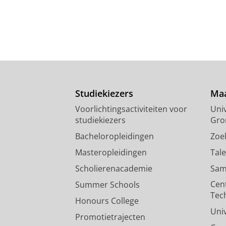
Studiekiezers
Maa
Voorlichtingsactiviteiten voor
Univ
studiekiezers
Gro
Bacheloropleidingen
Zoe
Masteropleidingen
Tal
Scholierenacademie
Sam
Cen
Summer Schools
Tec
Honours College
Uni
Promotietrajecten