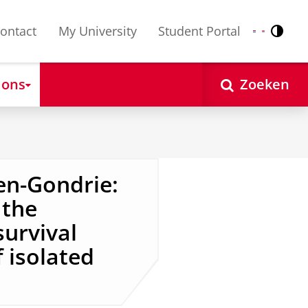
ontact
My University
Student Portal
Contr
Nederlands
English
 ons
Zoeken
en-Gondrie:
 the
survival
 isolated