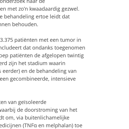
 onderzoek naar de
ten met zo’n kwaadaardig gezwel.
le behandeling ertoe leidt dat
unnen behouden.
3.375 patiënten met een tumor in
oncludeert dat ondanks toegenomen
oep patiënten de afgelopen twintig
derd zijn het stadium waarin
 eerder) en de behandeling van
r een gecombineerde, intensieve
ten van geïsoleerde
waarbij de doorstroming van het
dt om, via buitenlichamelijke
medicijnen (TNFα en melphalan) toe