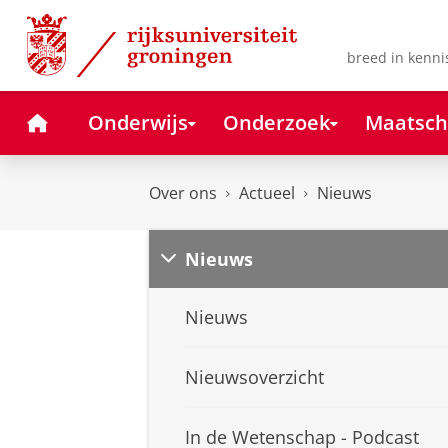
Skip
Skip
to
to
Content
Navigation
breed in kenni
Home
Onderwijs
Onderzoek
Maatsch
Over ons
Actueel
Nieuws
Nieuws
Nieuws
Nieuwsoverzicht
In de Wetenschap - Podcast