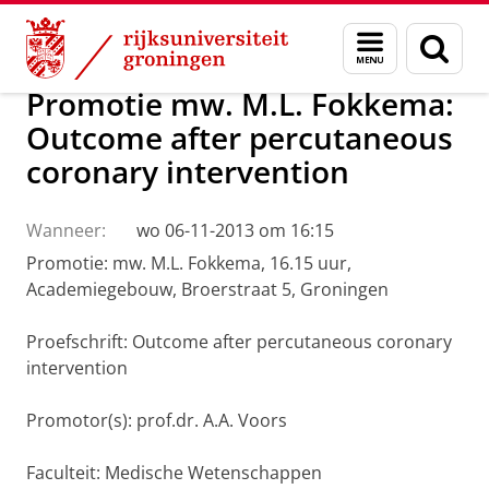
Skip
Skip
Over ons
Actueel
Nieuws
Menu
Zoek
to
to
en
Content
Navigation
zoeken
Promotie mw. M.L. Fokkema:
Outcome after percutaneous
coronary intervention
Wanneer:
wo 06-11-2013 om 16:15
Promotie: mw. M.L. Fokkema, 16.15 uur,
Academiegebouw, Broerstraat 5, Groningen
Proefschrift: Outcome after percutaneous coronary
intervention
Promotor(s): prof.dr. A.A. Voors
Faculteit: Medische Wetenschappen