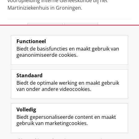
vooropleiding Interne Geneeskunde bij het
Martiniziekenhuis in Groningen.
Deel dit
Facebook
LinkedIn
Functioneel
View this page in:
English
Biedt de basisfuncties en maakt gebruik van
geanonimiseerde cookies.
F
L
R
I
Y
Volg de RUG
a
i
S
n
o
Standaard
c
n
S
s
u
Biedt de optimale werking en maakt gebruik
e
k
-
t
T
Studiekiezers
van onder andere videocookies.
b
e
f
a
u
Maatschappij/bedrijven
o
d
e
g
b
o
I
e
r
e
Alumni
k
n
d
a
-
Volledig
p
-
R
m
k
Biedt gepersonaliseerde content en maakt
Over ons
a
p
i
-
a
gebruik van marketingcookies.
g
a
j
a
n
i
g
k
c
a
Disclaimer & Copyright
Privacy
Cookies