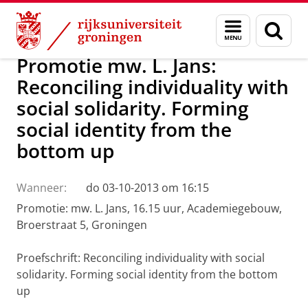
Skip
Skip
Over ons
Actueel
Nieuws
Menu
Zoek
to
to
en
Content
Navigation
zoeken
Promotie mw. L. Jans:
Reconciling individuality with
social solidarity. Forming
social identity from the
bottom up
Wanneer:
do 03-10-2013 om 16:15
Promotie: mw. L. Jans, 16.15 uur, Academiegebouw,
Broerstraat 5, Groningen
Proefschrift: Reconciling individuality with social
solidarity. Forming social identity from the bottom
up