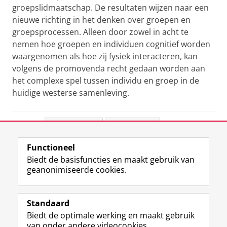
groepslidmaatschap. De resultaten wijzen naar een
nieuwe richting in het denken over groepen en
groepsprocessen. Alleen door zowel in acht te
nemen hoe groepen en individuen cognitief worden
waargenomen als hoe zij fysiek interacteren, kan
volgens de promovenda recht gedaan worden aan
het complexe spel tussen individu en groep in de
huidige westerse samenleving.
Deel dit
Facebook
LinkedIn
Functioneel
View this page in:
English
Biedt de basisfuncties en maakt gebruik van
geanonimiseerde cookies.
F
L
R
I
Y
Volg de RUG
a
i
S
n
o
Standaard
c
n
S
s
u
Biedt de optimale werking en maakt gebruik
e
k
-
t
T
Studiekiezers
van onder andere videocookies.