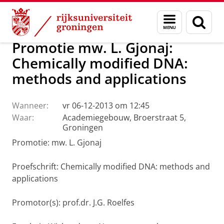
Skip
Skip
Over ons
Actueel
Nieuws
Menu
Zoek
to
to
en
Content
Navigation
zoeken
Promotie mw. L. Gjonaj:
Chemically modified DNA:
methods and applications
Wanneer:
vr 06-12-2013 om 12:45
Waar:
Academiegebouw, Broerstraat 5,
Groningen
Promotie: mw. L. Gjonaj
Proefschrift: Chemically modified DNA: methods and
applications
Promotor(s): prof.dr. J.G. Roelfes