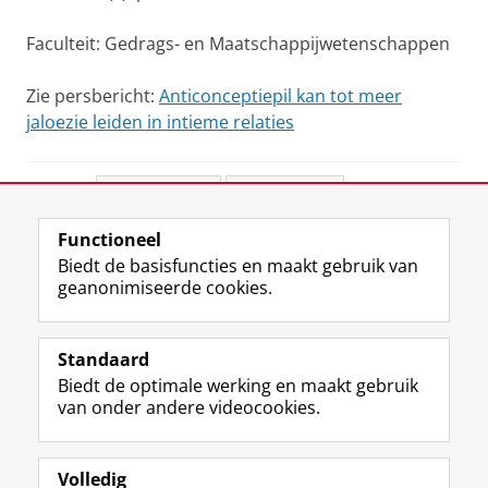
Faculteit: Gedrags- en Maatschappijwetenschappen
Zie persbericht:
Anticonceptiepil kan tot meer
jaloezie leiden in intieme relaties
Deel dit
Facebook
LinkedIn
Functioneel
View this page in:
English
Biedt de basisfuncties en maakt gebruik van
geanonimiseerde cookies.
F
L
R
I
Y
Volg de RUG
a
i
S
n
o
Standaard
c
n
S
s
u
Biedt de optimale werking en maakt gebruik
e
k
-
t
T
Studiekiezers
van onder andere videocookies.
b
e
f
a
u
Maatschappij/bedrijven
o
d
e
g
b
o
I
e
r
e
Alumni
k
n
d
a
-
Volledig