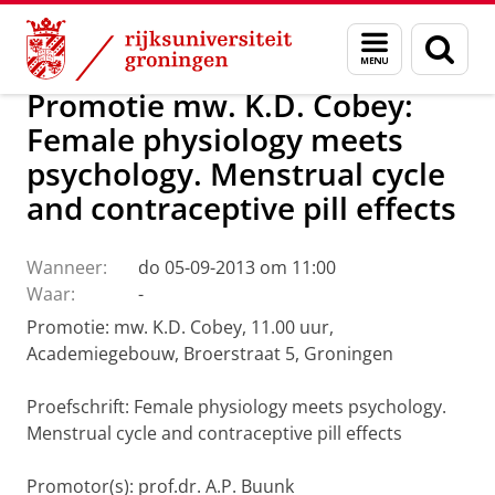
Skip
Skip
Over ons
Actueel
Nieuws
Menu
Zoek
to
to
en
Content
Navigation
zoeken
Promotie mw. K.D. Cobey:
Female physiology meets
psychology. Menstrual cycle
and contraceptive pill effects
Wanneer:
do 05-09-2013 om 11:00
Waar:
-
Promotie: mw. K.D. Cobey, 11.00 uur,
Academiegebouw, Broerstraat 5, Groningen
Proefschrift: Female physiology meets psychology.
Menstrual cycle and contraceptive pill effects
Promotor(s): prof.dr. A.P. Buunk