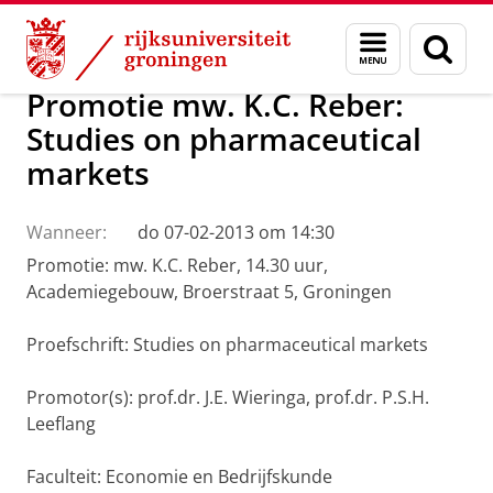
Skip
Skip
Over ons
Actueel
Nieuws
Menu
Zoek
to
to
en
Content
Navigation
zoeken
Promotie mw. K.C. Reber:
Studies on pharmaceutical
markets
Wanneer:
do 07-02-2013 om 14:30
Promotie: mw. K.C. Reber, 14.30 uur,
Academiegebouw, Broerstraat 5, Groningen
Proefschrift: Studies on pharmaceutical markets
Promotor(s): prof.dr. J.E. Wieringa, prof.dr. P.S.H.
Leeflang
Faculteit: Economie en Bedrijfskunde