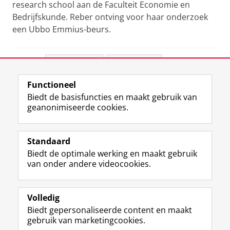
research school aan de Faculteit Economie en
Bedrijfskunde.
Reber ontving voor haar onderzoek
een Ubbo Emmius-beurs.
Deel dit
Facebook
LinkedIn
Functioneel
View this page in:
English
Biedt de basisfuncties en maakt gebruik van
geanonimiseerde cookies.
F
L
R
I
Y
Volg de RUG
a
i
S
n
o
Standaard
c
n
S
s
u
Biedt de optimale werking en maakt gebruik
e
k
-
t
T
Studiekiezers
van onder andere videocookies.
b
e
f
a
u
Maatschappij/bedrijven
o
d
e
g
b
o
I
e
r
e
Alumni
k
n
d
a
-
Volledig
p
-
R
m
k
Biedt gepersonaliseerde content en maakt
Over ons
a
p
i
-
a
gebruik van marketingcookies.
g
a
j
a
n