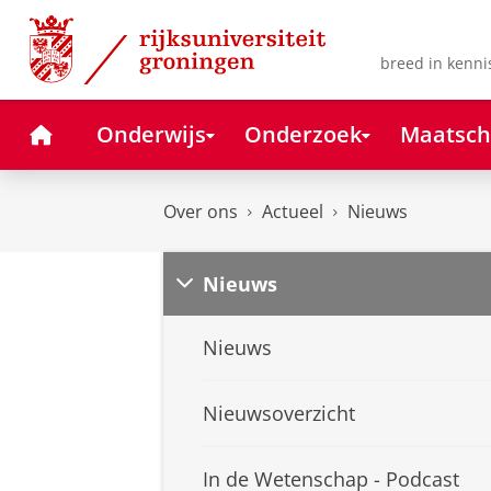
Skip
Skip
to
to
Content
Navigation
breed in kenni
Home
Onderwijs
Onderzoek
Maatsch
Over ons
Actueel
Nieuws
Nieuws
Nieuws
Nieuwsoverzicht
In de Wetenschap - Podcast