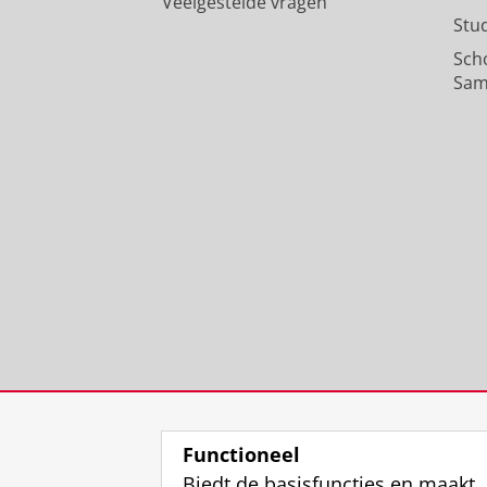
Veelgestelde vragen
Stu
Sch
Sam
Functioneel
Biedt de basisfuncties en maakt