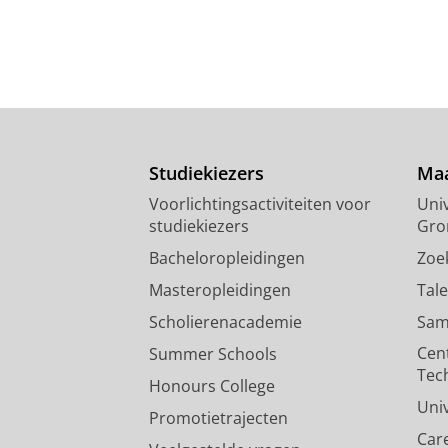
Studiekiezers
Maa
Voorlichtingsactiviteiten voor
Univ
studiekiezers
Gro
Bacheloropleidingen
Zoe
Masteropleidingen
Tal
Scholierenacademie
Sam
Cen
Summer Schools
Tec
Honours College
Uni
Promotietrajecten
Car