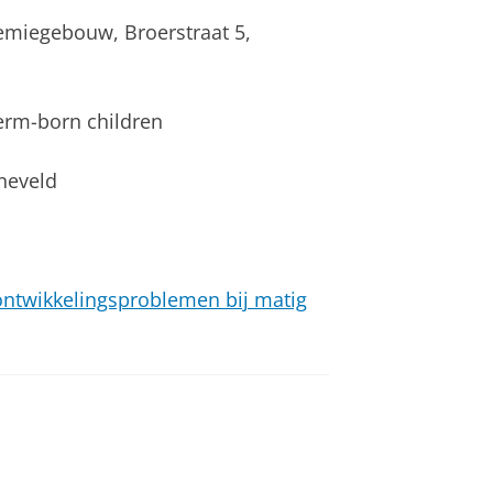
demiegebouw, Broerstraat 5,
erm-born children
jneveld
ontwikkelingsproblemen bij matig