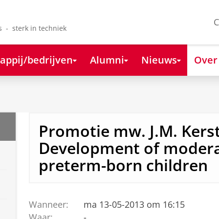
C
s - sterk in techniek
appij/bedrijven
Alumni
Nieuws
Over
Promotie mw. J.M. Kerst
Development of modera
preterm-born children
Wanneer:
ma 13-05-2013 om 16:15
Waar:
-