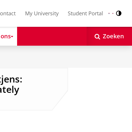
ontact
My University
Student Portal
Contr
Nederlands
English
 ons
Zoeken
jens:
tely