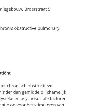
miegebouw, Broerstraat 5,
h chronic obstructive pulmonary
tiënt
met chronisch obstructieve
minder dan gemiddeld lichamelijk
fysieke en psychosociale factoren
matie op voor het stimuleren van