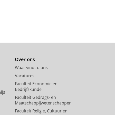
Over ons
Waar vindt u ons
Vacatures
Faculteit Economie en
Bedrijfskunde
ijs
Faculteit Gedrags- en
Maatschappijwetenschappen
Faculteit Religie, Cultuur en