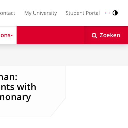
ontact
My University
Student Portal
Contr
Nederlands
English
 ons
Zoeken
man:
ents with
lmonary