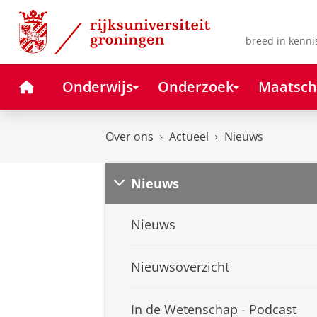
Skip
Skip
to
to
Content
Navigation
breed in kenni
Home
Onderwijs
Onderzoek
Maatsch
Over ons
Actueel
Nieuws
Nieuws
Nieuws
Nieuwsoverzicht
In de Wetenschap - Podcast