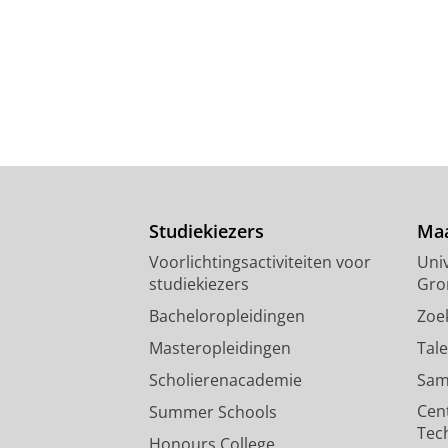
Studiekiezers
Maa
Voorlichtingsactiviteiten voor
Univ
studiekiezers
Gro
Bacheloropleidingen
Zoe
Masteropleidingen
Tal
Scholierenacademie
Sam
Cen
Summer Schools
Tec
Honours College