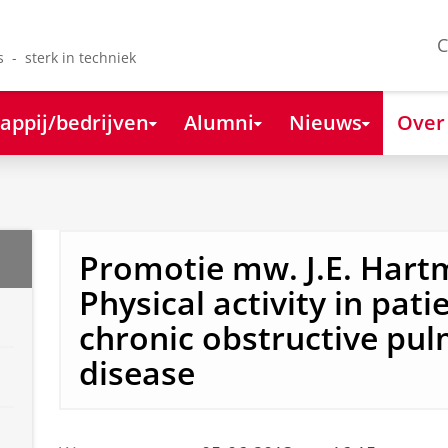
C
s - sterk in techniek
appij/bedrijven
Alumni
Nieuws
Over
Promotie mw. J.E. Hart
Physical activity in pati
chronic obstructive pu
disease