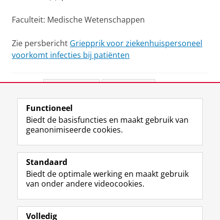
Faculteit: Medische Wetenschappen
Zie persbericht
Griepprik voor ziekenhuispersoneel
voorkomt infecties bij patiënten
Deel dit
Facebook
LinkedIn
Functioneel
View this page in:
English
Biedt de basisfuncties en maakt gebruik van
geanonimiseerde cookies.
F
L
R
I
Y
Volg de RUG
a
i
S
n
o
Standaard
c
n
S
s
u
Biedt de optimale werking en maakt gebruik
e
k
-
t
T
Studiekiezers
van onder andere videocookies.
b
e
f
a
u
Maatschappij/bedrijven
o
d
e
g
b
o
I
e
r
e
Alumni
k
n
d
a
-
Volledig