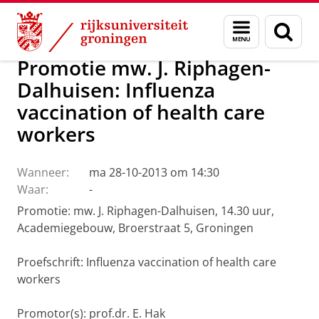
Skip
Skip
Over ons
Actueel
Nieuws
Menu
Zoek
to
to
en
Content
Navigation
zoeken
Promotie mw. J. Riphagen-
Dalhuisen: Influenza
vaccination of health care
workers
Wanneer:
ma 28-10-2013 om 14:30
Waar:
-
Promotie: mw. J. Riphagen-Dalhuisen, 14.30 uur,
Academiegebouw, Broerstraat 5, Groningen
Proefschrift: Influenza vaccination of health care
workers
Promotor(s): prof.dr. E. Hak