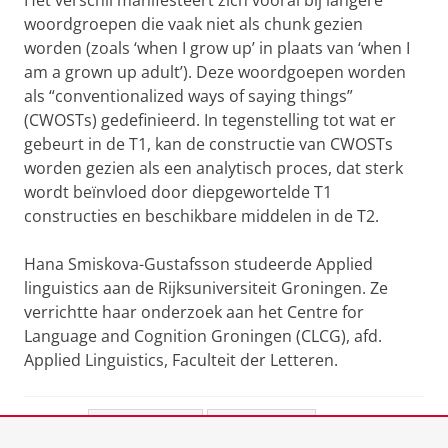
Het verschil manifesteert zich vooral bij langere
woordgroepen die vaak niet als chunk gezien
worden (zoals ‘when I grow up’ in plaats van ‘when I
am a grown up adult’). Deze woordgoepen worden
als “conventionalized ways of saying things”
(CWOSTs) gedefinieerd. In tegenstelling tot wat er
gebeurt in de T1, kan de constructie van CWOSTs
worden gezien als een analytisch proces, dat sterk
wordt beïnvloed door diepgewortelde T1
constructies en beschikbare middelen in de T2.
Hana Smiskova-Gustafsson studeerde Applied
linguistics aan de Rijksuniversiteit Groningen. Ze
verrichtte haar onderzoek aan het Centre for
Language and Cognition Groningen (CLCG), afd.
Applied Linguistics, Faculteit der Letteren.
Deel dit
Facebook
LinkedIn