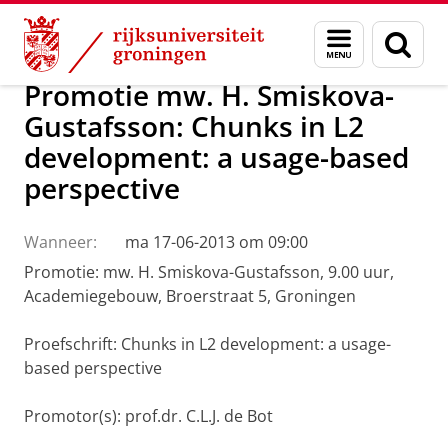
Skip
Skip
Over ons
Actueel
Nieuws
Menu
Zoek
to
to
en
Content
Navigation
zoeken
Promotie mw. H. Smiskova-
Gustafsson: Chunks in L2
development: a usage-based
perspective
Wanneer:
ma 17-06-2013 om 09:00
Promotie: mw. H. Smiskova-Gustafsson, 9.00 uur,
Academiegebouw, Broerstraat 5, Groningen
Proefschrift: Chunks in L2 development: a usage-
based perspective
Promotor(s): prof.dr. C.L.J. de Bot