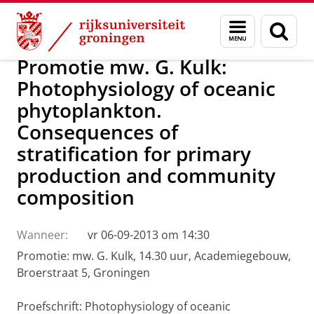
Skip
Skip
Over ons
Actueel
Nieuws
Menu
Zoek
to
to
en
Content
Navigation
zoeken
Promotie mw. G. Kulk:
Photophysiology of oceanic
phytoplankton.
Consequences of
stratification for primary
production and community
composition
Wanneer:
vr 06-09-2013 om 14:30
Promotie: mw. G. Kulk, 14.30 uur, Academiegebouw,
Broerstraat 5, Groningen
Proefschrift: Photophysiology of oceanic