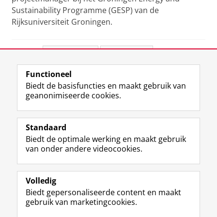
Sustainability Programme (GESP) van de
Rijksuniversiteit Groningen.
Deel dit
Facebook
LinkedIn
Functioneel
View this page in:
English
Biedt de basisfuncties en maakt gebruik van
geanonimiseerde cookies.
F
L
R
I
Y
Volg de RUG
a
i
S
n
o
Standaard
c
n
S
s
u
Biedt de optimale werking en maakt gebruik
e
k
-
t
T
Studiekiezers
van onder andere videocookies.
b
e
f
a
u
Maatschappij/bedrijven
o
d
e
g
b
o
I
e
r
e
Alumni
k
n
d
a
-
Volledig
p
-
R
m
k
Biedt gepersonaliseerde content en maakt
Over ons
a
p
i
-
a
gebruik van marketingcookies.
g
a
j
a
n