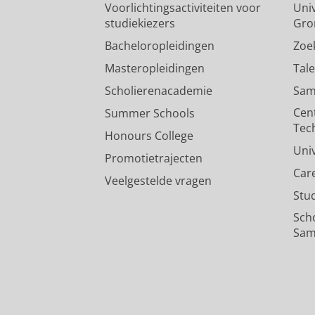
Voorlichtingsactiviteiten voor
Univ
studiekiezers
Gro
Bacheloropleidingen
Zoe
Masteropleidingen
Tal
Scholierenacademie
Sam
Cen
Summer Schools
Tec
Honours College
Uni
Promotietrajecten
Car
Veelgestelde vragen
Stu
Sch
Sam