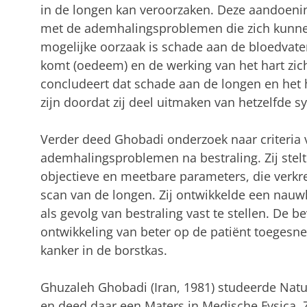
in de longen kan veroorzaken. Deze aandoeni
met de ademhalingsproblemen die zich kunne
mogelijke oorzaak is schade aan de bloedvate
komt (oedeem) en de werking van het hart zi
concludeert dat schade aan de longen en het 
zijn doordat zij deel uitmaken van hetzelfde s
Verder deed Ghobadi onderzoek naar criteria 
ademhalingsproblemen na bestraling. Zij stel
objectieve en meetbare parameters, die verk
scan van de longen. Zij ontwikkelde een na
als gevolg van bestraling vast te stellen. De
ontwikkeling van beter op de patiënt toegesne
kanker in de borstkas.
Ghuzaleh Ghobadi (Iran, 1981) studeerde Nat
en deed daar een Maters in Medische Fysica. 