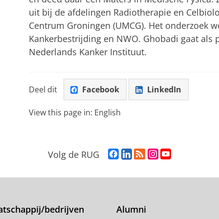
uit bij de afdelingen Radiotherapie en Celbiol
Centrum Groningen (UMCG). Het onderzoek we
Kankerbestrijding en NWO. Ghobadi gaat als 
Nederlands Kanker Instituut.
Deel dit
Facebook
LinkedIn
View this page in:
English
F
L
R
I
Y
Volg de RUG
a
i
S
n
o
c
n
S
s
u
e
k
-
t
T
b
e
f
a
u
o
d
e
g
b
tschappij/bedrijven
Alumni
o
I
e
r
e