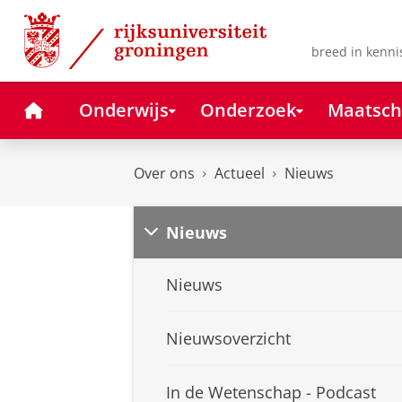
Skip
Skip
to
to
Content
Navigation
breed in kenni
Home
Onderwijs
Onderzoek
Maatsch
Over ons
Actueel
Nieuws
Nieuws
Nieuws
Nieuwsoverzicht
In de Wetenschap - Podcast