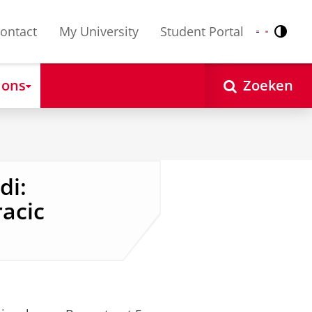
ontact
My University
Student Portal
Contr
Nederlands
English
 ons
Zoeken
di:
acic