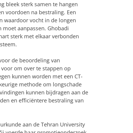
ng bleek sterk samen te hangen
n voordoen na bestraling. Een
n waardoor vocht in de longen
ch moet aanpassen. Ghobadi
hart sterk met elkaar verbonden
ysteem.
voor de beoordeling van
t voor om over te stappen op
regen kunnen worden met een CT-
uwkeurige methode om longschade
 bevindingen kunnen bijdragen aan de
den en efficiëntere bestraling van
uurkunde aan de Tehran University
Zij voerde haar promotieonderzoek