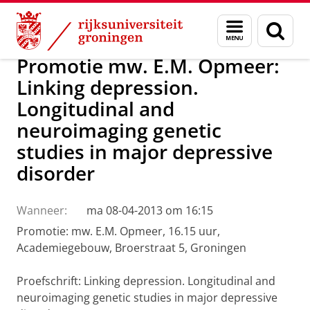
Skip
Skip
Over ons
Actueel
Nieuws
Menu
Zoek
to
to
en
Content
Navigation
zoeken
Promotie mw. E.M. Opmeer:
Linking depression.
Longitudinal and
neuroimaging genetic
studies in major depressive
disorder
Wanneer:
ma 08-04-2013 om 16:15
Promotie: mw. E.M. Opmeer, 16.15 uur,
Academiegebouw, Broerstraat 5, Groningen
Proefschrift: Linking depression. Longitudinal and
neuroimaging genetic studies in major depressive