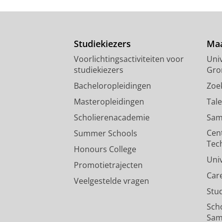
Studiekiezers
Maa
Voorlichtingsactiviteiten voor
Univ
studiekiezers
Gro
Bacheloropleidingen
Zoe
Masteropleidingen
Tal
Scholierenacademie
Sam
Cen
Summer Schools
Tec
Honours College
Uni
Promotietrajecten
Car
Veelgestelde vragen
Stu
Sch
Sam