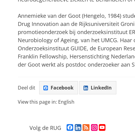
Annemieke van der Goot (Hengelo, 1984) stud
Drug Innovation aan de Rijksuniversiteit Gronin
promotieonderzoek bij onderzoeksinstituut ER
Neurobiology of Ageing, van het UMCG. Haar 
Onderzoeksinstituut GUIDE, de European Res
Franklin Fellowship, Hersenstichting Nederlan
der Goot werkt als postdoc onderzoeker aan St
Deel dit
Facebook
LinkedIn
View this page in:
English
F
L
R
I
Y
Volg de RUG
a
i
S
n
o