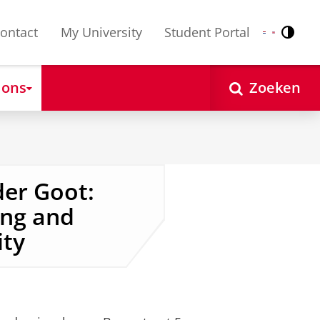
ontact
My University
Student Portal
Contr
Nederlands
English
 ons
Zoeken
der Goot:
ing and
ity