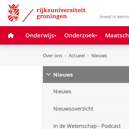
Skip
Skip
to
to
Content
Navigation
breed in kenni
Home
Onderwijs
Onderzoek
Maatsch
Over ons
Actueel
Nieuws
Nieuws
Nieuws
Nieuwsoverzicht
In de Wetenschap - Podcast