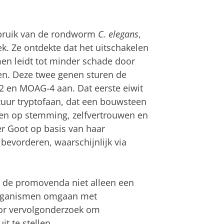
ebruik van de rondworm
C. elegans
,
. Ze ontdekte dat het uitschakelen
en leidt tot minder schade door
ten. Deze twee genen sturen de
-2 en MOAG-4 aan. Dat eerste eiwit
zuur tryptofaan, dat een bouwsteen
ben op stemming, zelfvertrouwen en
er Goot op basis van haar
bevorderen, waarschijnlijk via
s de promovenda niet alleen een
 organismen omgaan met
oor vervolgonderzoek om
t te stellen.