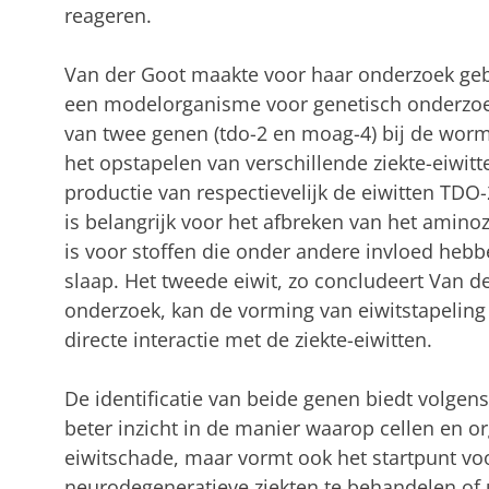
reageren.
Van der Goot maakte voor haar onderzoek g
een modelorganisme voor genetisch onderzoek
van twee genen (tdo-2 en moag-4) bij de worm
het opstapelen van verschillende ziekte-eiwit
productie van respectievelijk de eiwitten TDO
is belangrijk voor het afbreken van het amino
is voor stoffen die onder andere invloed heb
slaap. Het tweede eiwit, zo concludeert Van d
onderzoek, kan de vorming van eiwitstapeling 
directe interactie met de ziekte-eiwitten.
De identificatie van beide genen biedt volgen
beter inzicht in de manier waarop cellen en
eiwitschade, maar vormt ook het startpunt v
neurodegeneratieve ziekten te behandelen of ui