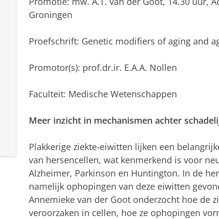
Promotie: mw. A.T. van der Goot, 14.30 uur, 
Groningen
Proefschrift: Genetic modifiers of aging and a
Promotor(s): prof.dr.ir. E.A.A. Nollen
Faculteit: Medische Wetenschappen
Meer inzicht in mechanismen achter schadelij
Plakkerige ziekte-eiwitten lijken een belangrijk
van hersencellen, wat kenmerkend is voor neu
Alzheimer, Parkinson en Huntington. In de h
namelijk ophopingen van deze eiwitten gevonde
Annemieke van der Goot onderzocht hoe de zie
veroorzaken in cellen, hoe ze ophopingen vo