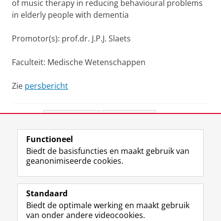
of music therapy in reducing behavioural problems
in elderly people with dementia
Promotor(s): prof.dr. J.P.J. Slaets
Faculteit: Medische Wetenschappen
Zie
persbericht
Deel dit
Facebook
LinkedIn
Functioneel
View this page in:
English
Biedt de basisfuncties en maakt gebruik van
geanonimiseerde cookies.
F
L
R
I
Y
Volg de RUG
a
i
S
n
o
Standaard
c
n
S
s
u
Biedt de optimale werking en maakt gebruik
e
k
-
t
T
Studiekiezers
van onder andere videocookies.
b
e
f
a
u