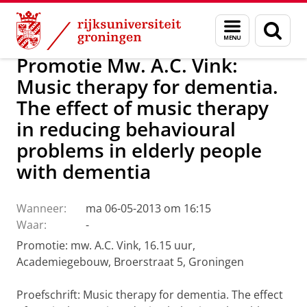
Skip
Skip
Over ons
Actueel
Nieuws
Menu
Zoek
to
to
en
Content
Navigation
zoeken
Promotie Mw. A.C. Vink:
Music therapy for dementia.
The effect of music therapy
in reducing behavioural
problems in elderly people
with dementia
Wanneer:
ma 06-05-2013 om 16:15
Waar:
-
Promotie: mw. A.C. Vink, 16.15 uur,
Academiegebouw, Broerstraat 5, Groningen
Proefschrift: Music therapy for dementia. The effect